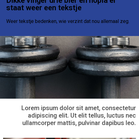
Dikke vinger drie bier en hopla er
staat weer een tekstje
Weer tekstje bedenken, wie verzint dat nou allemaal zeg.
Lorem ipsum dolor sit amet, consectetur
adipiscing elit. Ut elit tellus, luctus nec
ullamcorper mattis, pulvinar dapibus leo.